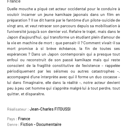
France
Quelle mouche a piqué cet acteur occidental pour le conduire à
vouloir incarner un jeune kamikaze japonais dans un film en
préparation ? Il se dit hanté par le fantôme d’un pilote-suicide de
vingt ans, et veut retracer son parcours depuis sa mobilisation à
l’université jusqu’à son dernier vol. Refaire le trajet, mais dans le
Japon d’aujourd’hui, qui transforme un étudiant plein d’amour de
la vie en machine de mort : que pensait-il ? Comment vivait-il sa
mort promise à si brève échéance, la fin de toutes ses
espérances ? Dans un Japon contemporain qui a presque tout
enfoui ou reconstruit de son passé kamikaze mais qui reste
conscient de la fragilité constitutive de l’existence – rappelée
périodiquement par les séismes ou autres catastrophes –,
accompagné d’une interprète avec qui il forme un duo cocasse –
lui dans l’imaginaire, elle dans la réalité –, notre acteur devient
peu à peu cet homme qui s’apprête malgré lui à tout perdre, tout
quitter, et disparaître.
Jean-Charles FITOUSSI
Réalisateur :
Jean-Charles FITOUSSI
Pays :
France
Genre :
Fiction – Documentaire