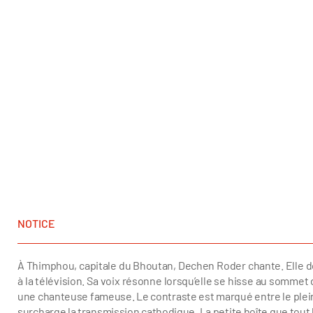
NOTICE
À Thimphou, capitale du Bhoutan, Dechen Roder chante. Elle do
à la télévision. Sa voix résonne lorsqu’elle se hisse au sommet 
une chanteuse fameuse. Le contraste est marqué entre le plein ai
surcharge la transmission cathodique. La petite boîte que tout le