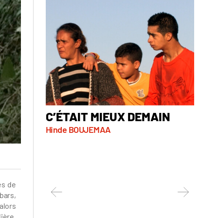
C’ÉTAIT MIEUX DEMAIN
DZN
Hinde BOUJEMAA
Guill
es de
bars,
alors
ière,