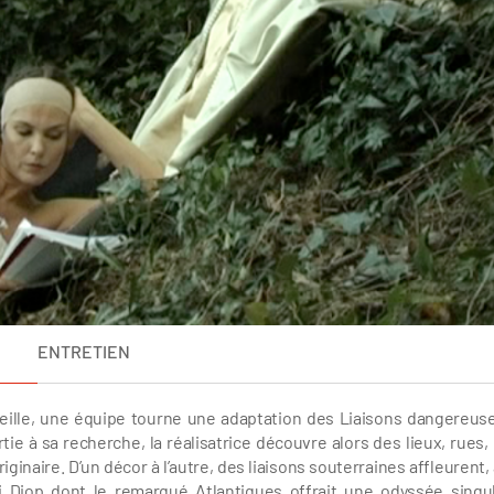
ENTRETIEN
seille, une équipe tourne une adaptation des Liaisons dangereus
tie à sa recherche, la réalisatrice découvre alors des lieux, rues, 
ginaire. D’un décor à l’autre, des liaisons souterraines affleurent, 
i Diop dont le remarqué Atlantiques offrait une odyssée singul