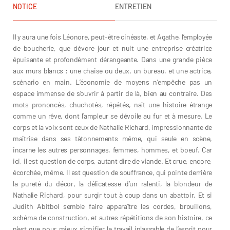
NOTICE
ENTRETIEN
Il y aura une fois Léonore, peut-être cinéaste, et Agathe, l’employée
de boucherie, que dévore jour et nuit une entreprise créatrice
épuisante et profondément dérangeante. Dans une grande pièce
aux murs blancs : une chaise ou deux, un bureau, et une actrice,
scénario en main. L’économie de moyens n’empêche pas un
espace immense de s’ouvrir à partir de là, bien au contraire. Des
mots prononcés, chuchotés, répétés, naît une histoire étrange
comme un rêve, dont l’ampleur se dévoile au fur et à mesure. Le
corps et la voix sont ceux de Nathalie Richard, impressionnante de
maîtrise dans ses tâtonnements même, qui seule en scène,
incarne les autres personnages, femmes, hommes, et boeuf. Car
ici, il est question de corps, autant dire de viande. Et crue, encore,
écorchée, même. Il est question de souffrance, qui pointe derrière
la pureté du décor, la délicatesse d’un ralenti, la blondeur de
Nathalie Richard, pour surgir tout à coup dans un abattoir. Et si
Judith Abitbol semble faire apparaître les cordes, brouillons,
schéma de construction, et autres répétitions de son histoire, ce
n’est que pour mieux signifier le travail inlassable de l’esprit pour