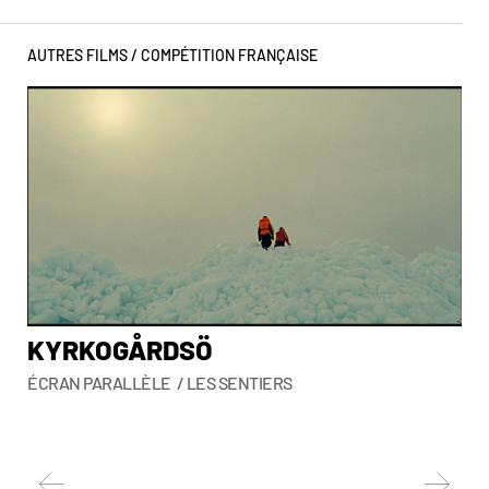
AUTRES FILMS /
COMPÉTITION FRANÇAISE
KYRKOGÅRDSÖ
L
ÉCRAN PARALLÈLE / LES SENTIERS
So