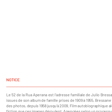
NOTICE
Le 52 de la Rua Aperana est l’adresse familiale de Julio Bress
issues de son album de famille prises de 1909 à 1955, Bressane y
des photos, depuis 1958 jusqu’à 2009. Film autobiographique alo
fiction que ces images déroulent. Agencées selon un processus p