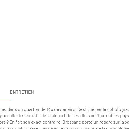
ENTRETIEN
ane, dans un quartier de Rio de Janeiro. Restitué par les photogra
 accolle des extraits de la plupart de ses films où figurent les pay
rs ? En fait son exact contraire. Bressane porte un regard sur la pa
lus intuitif qu’avec l’assurance d’un discours ou de la chronologie