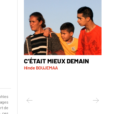
C’ÉTAIT MIEUX DEMAIN
DZN
Hinde BOUJEMAA
Guill
phies
sages
rt de
, ces