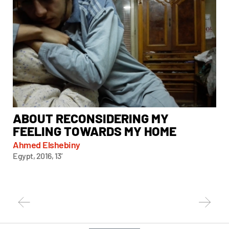
ABOUT RECONSIDERING MY
A
FEELING TOWARDS MY HOME
Chi
Taiw
Ahmed Elshebiny
Egypt, 2016, 13’