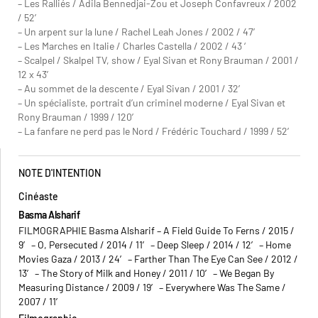
– Les Ralliés / Adila Bennedjai-Zou et Joseph Confavreux / 2002
/ 52′
– Un arpent sur la lune / Rachel Leah Jones / 2002 / 47′
– Les Marches en Italie / Charles Castella / 2002 / 43 ‘
– Scalpel / Skalpel TV, show / Eyal Sivan et Rony Brauman / 2001 /
12 x 43′
– Au sommet de la descente / Eyal Sivan / 2001 / 32′
– Un spécialiste, portrait d’un criminel moderne / Eyal Sivan et
Rony Brauman / 1999 / 120′
– La fanfare ne perd pas le Nord / Frédéric Touchard / 1999 / 52’
NOTE D'INTENTION
Cinéaste
Basma Alsharif
FILMOGRAPHIE Basma Alsharif – A Field Guide To Ferns / 2015 /
9′ – O, Persecuted / 2014 / 11′ – Deep Sleep / 2014 / 12′ – Home
Movies Gaza / 2013 / 24′ – Farther Than The Eye Can See / 2012 /
13′ – The Story of Milk and Honey / 2011 / 10′ – We Began By
Measuring Distance / 2009 / 19′ – Everywhere Was The Same /
2007 / 11′