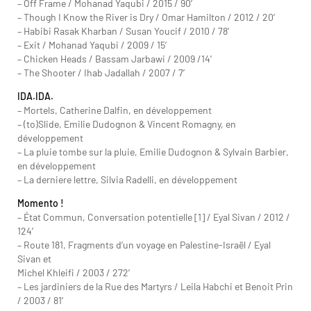
– Off Frame / Mohanad Yaqubi / 2015 / 90′
– Though I Know the River is Dry / Omar Hamilton / 2012 / 20′
– Habibi Rasak Kharban / Susan Youcif / 2010 / 78′
– Exit / Mohanad Yaqubi / 2009 / 15′
– Chicken Heads / Bassam Jarbawi / 2009 /14′
– The Shooter / Ihab Jadallah / 2007 / 7′
IDA.IDA.
– Mortels, Catherine Dalfin, en développement
– (to)Slide, Emilie Dudognon & Vincent Romagny, en
développement
– La pluie tombe sur la pluie, Emilie Dudognon & Sylvain Barbier,
en développement
– La derniere lettre, Silvia Radelli, en développement
Momento !
– État Commun, Conversation potentielle [1] / Eyal Sivan / 2012 /
124′
– Route 181, Fragments d’un voyage en Palestine-Israël / Eyal
Sivan et
Michel Khleifi / 2003 / 272′
– Les jardiniers de la Rue des Martyrs / Leila Habchi et Benoit Prin
/ 2003 / 81′