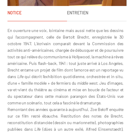
NOTICE
ENTRETIEN
En ouverture une voix, lointaine mais aussi nette que les dessins
qui l’accompagnent, celle de Bertolt Brecht, enregistrée le 30
octobre 1947. L’écrivain comparaît devant la Commission des
activités anti-américaines, chargée de débusquer et de poursuivre
tout ce qui relève du communisme à Hollywood, la machine à rêves
américaine. Puis flash-back, 1941 : tout juste arrivé à Los Angeles,
Brecht entame un projet de film dont l’amorce est un reportage vu
dans
Life
qui décrit l’exhibition quotidienne, orchestrée et in situ,
d’une « famille modèle » de fermiers du
middle west
. Jeu d’images,
va-et-vient du théâtre au cinéma et mise en boucle de l’acteur et
du spectateur dans cette maison parangon des États-Unis vue
comme un scénario, tout cela a fasciné le dramaturge.
Remontant des années quarante à aujourd’hui, Zoe Beloff enquête
sur ce film resté ébauche. Restitution des notes de Brecht,
reconstitution distanciée (dessin ou marionnette), photographies
publiées dans
Life
(dûes à un autre exilé, Alfred Einsenstaedt),