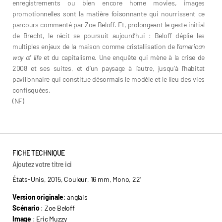
enregistrements ou bien encore home movies, images
promotionnelles sont la matière foisonnante qui nourrissent ce
parcours commenté par Zoe Beloff. Et, prolongeant le geste initial
de Brecht, le récit se poursuit aujourd’hui : Beloff déplie les
multiples enjeux de la maison comme cristallisation de l’
american
way of life
et du capitalisme. Une enquête qui mène à la crise de
2008 et ses suites, et d’un paysage à l’autre, jusqu’à l’habitat
pavillonnaire qui constitue désormais le modèle et le lieu des vies
confisquées.
(NF)
FICHE TECHNIQUE
Ajoutez votre titre ici
États-Unis, 2015, Couleur, 16 mm, Mono, 22’
Version originale
: anglais
Scénario
: Zoe Beloff
Image
: Eric Muzzy