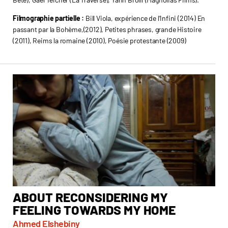
Filmographie partielle :
Bill Viola, expérience de l’Infini (2014) En
passant par la Bohème,(2012), Petites phrases, grande Histoire
(2011), Reims la romaine (2010), Poésie protestante (2009)
ABOUT RECONSIDERING MY
A
FEELING TOWARDS MY HOME
Chi
Taiw
Ahmed Elshebiny