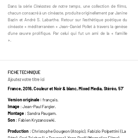
Dans la série
Cinéastes de notre temps
, une collection de films,
chacun consacré à un cinéaste, produite originellement par Janine
Bazin et André S. Labarthe. Retour sur l’esthétique poétique du
cinéaste « méditerranéen » Jean-Daniel Pollet à travers la genèse
d’une œuvre prolifique. Par celui qui fut un ami de la « famille
».
Jean-Paul Fargier
FICHE TECHNIQUE
Ajoutez votre titre ici
France, 2016, Couleur et Noir & blanc, Mixed Media, Stéréo, 57’
Version originale :
français.
Image
: Jean-Paul Fargier.
Montage
: Sandra Paugam.
Son
: Fabien Kryzanoswki.
Production
: Christophe Gougeon (Atopic), Fabizio Polpettini (La
Bête), Gael Teicher (La Traverse), Yann Brolli (Magnolias Films).