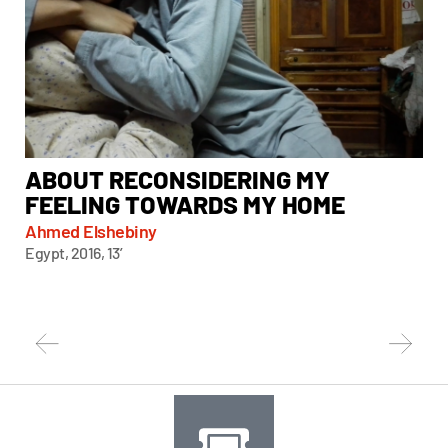
ABOUT RECONSIDERING MY
A
FEELING TOWARDS MY HOME
Chi
Taiw
Ahmed Elshebiny
Egypt, 2016, 13’