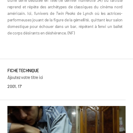
d’une série débutée en 1995 (le dernier numéroté 34) où l’artiste
reprend et répète des archétypes de classiques du cinéma nord
américain. Ici, l’univers de
Twin Peaks
de Lynch où les actrices-
performeuses jouant de la figure de la gémellité, quittant leur salon
domestique pour échouer dans un bar, répètent à l’envi un ballet
de corps désirants en déshérence. (NF)
Brice Dellsperger
FICHE TECHNIQUE
Ajoutez votre titre ici
2001, 17’