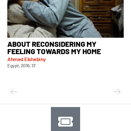
ABOUT RECONSIDERING MY
A
FEELING TOWARDS MY HOME
Chi
Taiw
Ahmed Elshebiny
Egypt, 2016, 13’