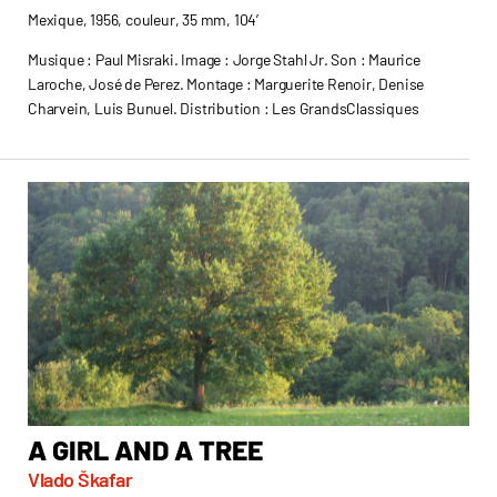
Mexique, 1956, couleur, 35 mm, 104’
Musique : Paul Misraki. Image : Jorge Stahl Jr. Son : Maurice
Laroche, José de Perez. Montage : Marguerite Renoir, Denise
Charvein, Luis Bunuel. Distribution : Les GrandsClassiques
A GIRL AND A TREE
A
Vlado Škafar
Nas