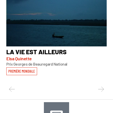
LA VIE EST AILLEURS
L
Elsa Quinette
Mar
Prix Georges de Beauregard National
PREMIÈRE MONDIALE