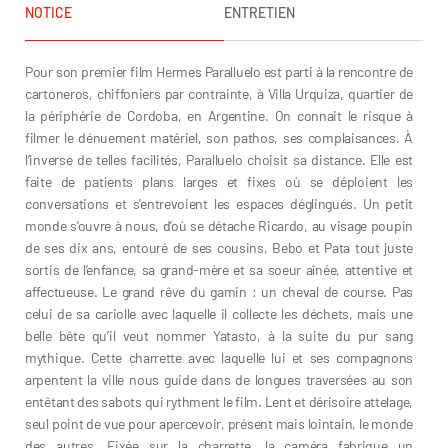
NOTICE
ENTRETIEN
Pour son premier film Hermes Paralluelo est parti à la rencontre de
cartoneros, chiffoniers par contrainte, à Villa Urquiza, quartier de
la périphérie de Cordoba, en Argentine. On connait le risque à
filmer le dénuement matériel, son pathos, ses complaisances. À
l’inverse de telles facilités, Paralluelo choisit sa distance. Elle est
faite de patients plans larges et fixes où se déploient les
conversations et s’entrevoient les espaces déglingués. Un petit
monde s’ouvre à nous, d’où se détache Ricardo, au visage poupin
de ses dix ans, entouré de ses cousins, Bebo et Pata tout juste
sortis de l’enfance, sa grand-mère et sa soeur aînée, attentive et
affectueuse. Le grand rêve du gamin : un cheval de course. Pas
celui de sa cariolle avec laquelle il collecte les déchets, mais une
belle bête qu’il veut nommer Yatasto, à la suite du pur sang
mythique. Cette charrette avec laquelle lui et ses compagnons
arpentent la ville nous guide dans de longues traversées au son
entêtant des sabots qui rythment le film. Lent et dérisoire attelage,
seul point de vue pour apercevoir, présent mais lointain, le monde
des autres. Fixée sur la charrette, la caméra fabrique un