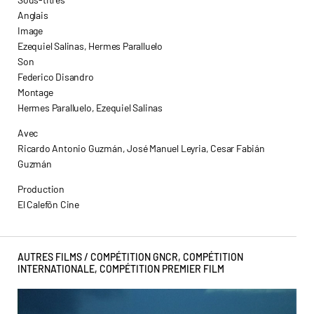
Anglais
Image
Ezequiel Salinas, Hermes Paralluelo
Son
Federico Disandro
Montage
Hermes Paralluelo, Ezequiel Salinas
Avec
Ricardo Antonio Guzmán, José Manuel Leyria, Cesar Fabián
Guzmán
Production
El Calefõn Cine
AUTRES FILMS /
COMPÉTITION GNCR
,
COMPÉTITION
INTERNATIONALE
,
COMPÉTITION PREMIER FILM