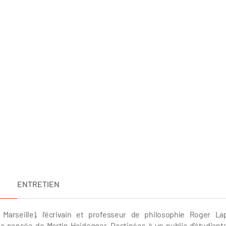
ENTRETIEN
Marseille), l’écrivain et professeur de philosophie Roger La
 pensée de Martin Heidegger. Destinées à un public d’étudiant