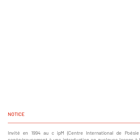
NOTICE
Invité en 1994 au c ipM (Centre International de Poésie 
segénéreusement à une introduction en quelques leçons à la