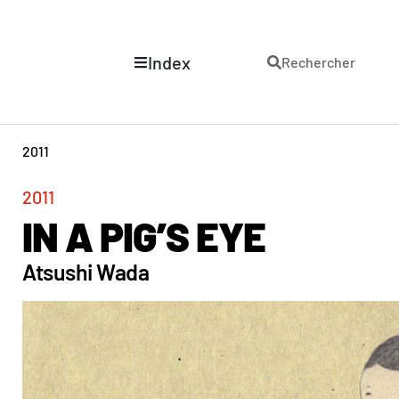
Index
Rechercher
2011
2011
IN A PIG’S EYE
Atsushi Wada