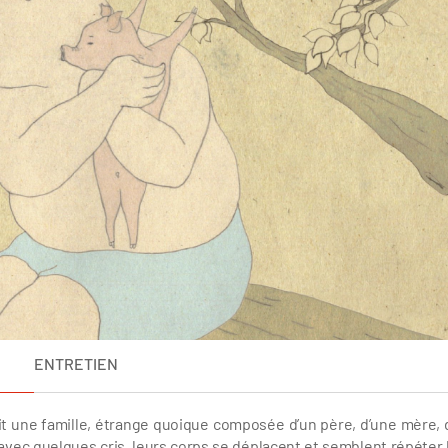
ENTRETIEN
t une famille, étrange quoique composée d’un père, d’une mère, 
 avec quelques cris, leurs corps se déplacent et semblent répéter 