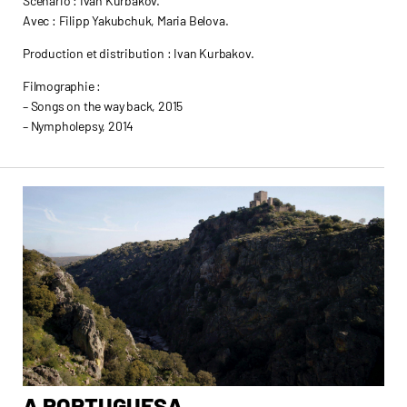
Scénario : Ivan Kurbakov.
Avec : Filipp Yakubchuk, Maria Belova.
Production et distribution : Ivan Kurbakov.
Filmographie :
– Songs on the way back, 2015
– Nympholepsy, 2014
A PORTUGUESA
A