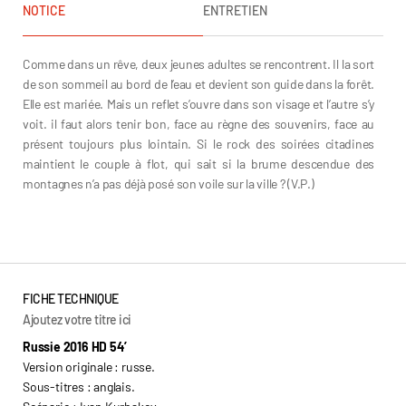
NOTICE
ENTRETIEN
Comme dans un rêve, deux jeunes adultes se rencontrent. Il la sort
de son sommeil au bord de l’eau et devient son guide dans la forêt.
Elle est mariée. Mais un reflet s’ouvre dans son visage et l’autre s’y
voit. il faut alors tenir bon, face au règne des souvenirs, face au
présent toujours plus lointain. Si le rock des soirées citadines
maintient le couple à flot, qui sait si la brume descendue des
montagnes n’a pas déjà posé son voile sur la ville ? (V.P.)
Ivan Kurbakov
FICHE TECHNIQUE
Ajoutez votre titre ici
Russie 2016 HD 54’
Version originale : russe.
Sous-titres : anglais.