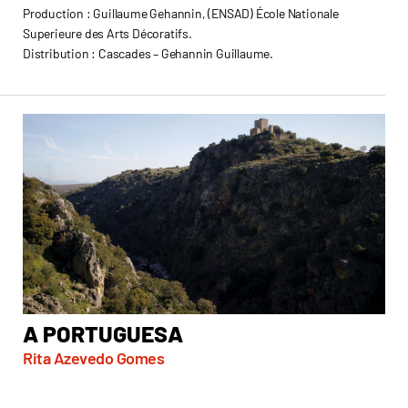
Production : Guillaume Gehannin, (ENSAD) École Nationale
Superieure des Arts Décoratifs.
Distribution : Cascades – Gehannin Guillaume.
A PORTUGUESA
A
Rita Azevedo Gomes
OUT