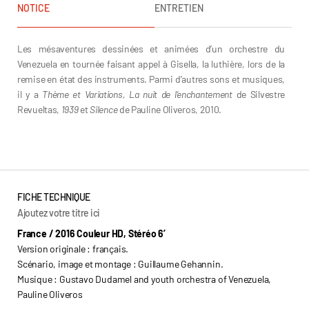
NOTICE
ENTRETIEN
Les mésaventures dessinées et animées d’un orchestre du
Venezuela en tournée faisant appel à Gisella, la luthière, lors de la
remise en état des instruments. Parmi d’autres sons et musiques,
il y a
Thème et Variations, La nuit de l’enchantement
de Silvestre
Revueltas,
1939
et
Silence
de Pauline Oliveros, 2010.
Guillaume Gehannin
FICHE TECHNIQUE
Ajoutez votre titre ici
France / 2016 Couleur HD, Stéréo 6’
Version originale : français.
Scénario, image et montage : Guillaume Gehannin.
Musique : Gustavo Dudamel and youth orchestra of Venezuela,
Pauline Oliveros