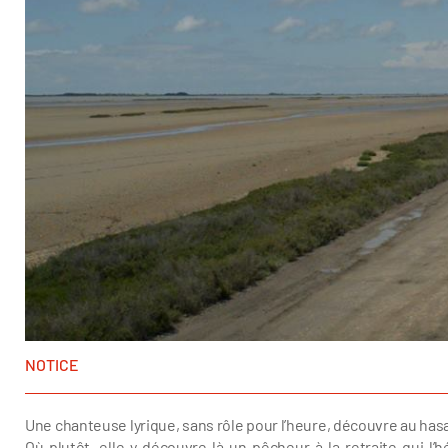
NOTICE
Une chanteuse lyrique, sans rôle pour l’heure, découvre au ha
Où plutôt, elle y découvre là un pêcheur à la retraite qui 