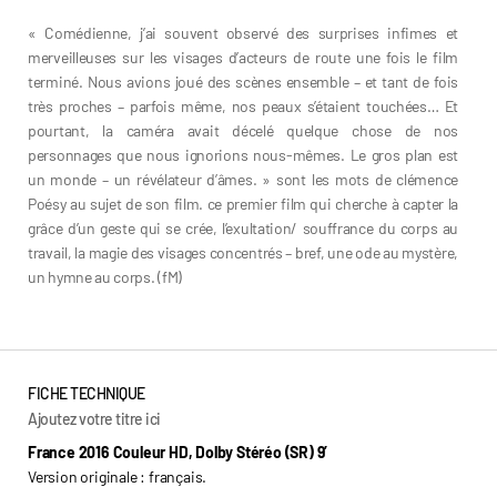
« Comédienne, j’ai souvent observé des surprises infimes et
merveilleuses sur les visages d’acteurs de route une fois le film
terminé. Nous avions joué des scènes ensemble – et tant de fois
très proches – parfois même, nos peaux s’étaient touchées… Et
pourtant, la caméra avait décelé quelque chose de nos
personnages que nous ignorions nous-mêmes. Le gros plan est
un monde – un révélateur d’âmes. » sont les mots de clémence
Poésy au sujet de son film. ce premier film qui cherche à capter la
grâce d’un geste qui se crée, l’exultation/ souffrance du corps au
travail, la magie des visages concentrés – bref, une ode au mystère,
un hymne au corps. (fM)
FICHE TECHNIQUE
Ajoutez votre titre ici
France 2016 Couleur HD, Dolby Stéréo (SR) 9’
Version originale : français.