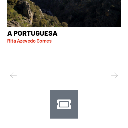
A PORTUGUESA
A
Rita Azevedo Gomes
OUT