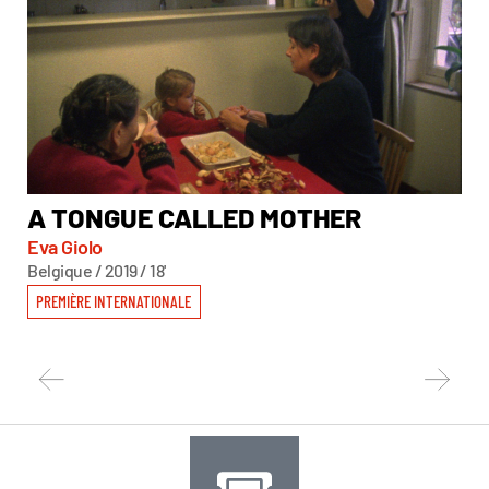
A TONGUE CALLED MOTHER
A
Eva Giolo
Mo
Belgique / 2019 / 18'
Col
PREMIÈRE INTERNATIONALE
PR