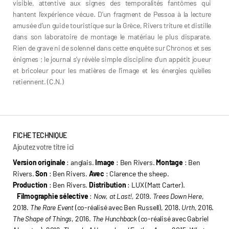
visible, attentive aux signes des temporalités fantômes qui
hantent l’expérience vécue. D’un fragment de Pessoa à la lecture
amusée d’un guide touristique sur la Grèce, Rivers triture et distille
dans son laboratoire de montage le matériau le plus disparate.
Rien de grave ni de solennel dans cette enquête sur Chronos et ses
énigmes ; le journal s’y révèle simple discipline d’un appétit joueur
et bricoleur pour les matières de l’image et les énergies qu’elles
retiennent. (C.N.)
FICHE TECHNIQUE
Ajoutez votre titre ici
Version originale
: anglais.
Image
: Ben Rivers.
Montage
: Ben
Rivers.
Son
: Ben Rivers.
Avec
: Clarence the sheep.
Production
: Ben Rivers.
Distribution
: LUX (Matt Carter).
Filmographie sélective
:
Now, at Last!,
2019.
Trees Down Here
,
2018.
The Rare Event
(co-réalisé avec Ben Russell), 2018.
Urth
, 2016.
The Shape of Things
, 2016.
The Hunchback
(co-réalisé avec Gabriel