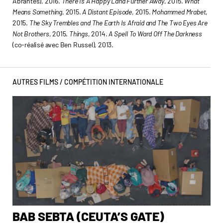
Abrantes), 2016.
There Is A Happy Land Further Away
, 2015.
What
Means Something
, 2015.
A Distant Episode
, 2015.
Mohammed Mrabet
,
2015.
The Sky Trembles and The Earth Is Afraid and The Two Eyes Are
Not Brothers
, 2015.
Things
, 2014.
A Spell To Ward Off The Darkness
(co-réalisé avec Ben Russel), 2013.
AUTRES FILMS /
COMPÉTITION INTERNATIONALE
BAB SEBTA (CEUTA’S GATE)
C