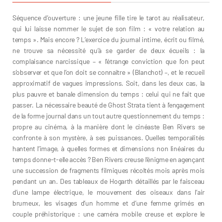
Séquence d’ouverture : une jeune fille tire le tarot au réalisateur,
qui lui laisse nommer le sujet de son film : « votre relation au
temps ». Mais encore ? L’exercice du journal intime, écrit ou filmé,
ne trouve sa nécessité qu’à se garder de deux écueils : la
complaisance narcissique – « l’étrange conviction que l’on peut
s’observer et que l’on doit se connaître » (Blanchot) –, et le recueil
approximatif de vagues impressions. Soit, dans les deux cas, la
plus pauvre et banale dimension du temps : celui qui ne fait que
passer. La nécessaire beauté de Ghost Strata tient à l’engagement
de la forme journal dans un tout autre questionnement du temps :
propre au cinéma, à la manière dont le cinéaste Ben Rivers se
confronte à son mystère, à ses puissances. Quelles temporalités
hantent l’image, à quelles formes et dimensions non linéaires du
temps donne-t-elle accès ? Ben Rivers creuse l’énigme en agençant
une succession de fragments filmiques récoltés mois après mois
pendant un an. Des tableaux de Hogarth détaillés par le faisceau
d’une lampe électrique, le mouvement des oiseaux dans l’air
brumeux, les visages d’un homme et d’une femme grimés en
couple préhistorique : une caméra mobile creuse et explore le