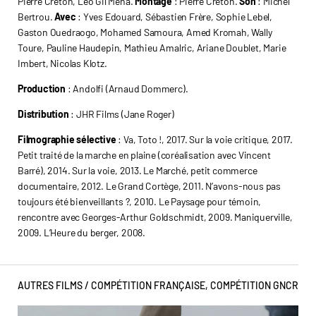
Pierre Creton, Léo Gil Mena.
Montage
: Pierre Creton.
Son
: Michel
Bertrou.
Avec
: Yves Edouard, Sébastien Frère, Sophie Lebel,
Gaston Ouedraogo, Mohamed Samoura, Amed Kromah, Wally
Toure, Pauline Haudepin, Mathieu Amalric, Ariane Doublet, Marie
Imbert, Nicolas Klotz.
Production
: Andolfi (Arnaud Dommerc).
Distribution
: JHR Films (Jane Roger)
Filmographie sélective
: Va, Toto !, 2017. Sur la voie critique, 2017.
Petit traité de la marche en plaine (coréalisation avec Vincent
Barré), 2014. Sur la voie, 2013. Le Marché, petit commerce
documentaire, 2012. Le Grand Cortège, 2011. N’avons-nous pas
toujours été bienveillants ?, 2010. Le Paysage pour témoin,
rencontre avec Georges-Arthur Goldschmidt, 2009. Maniquerville,
2009. L’Heure du berger, 2008.
AUTRES FILMS /
COMPÉTITION FRANÇAISE
,
COMPÉTITION GNCR