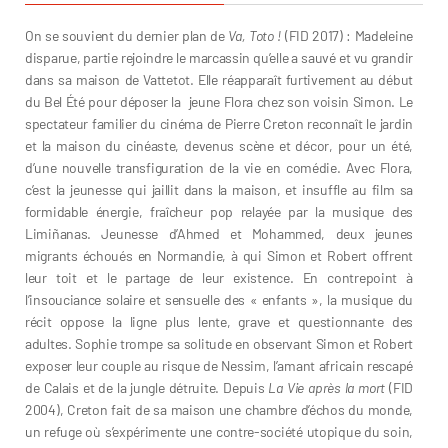
On se souvient du dernier plan de
Va, Toto !
(FID 2017) : Madeleine
disparue, partie rejoindre le marcassin qu’elle a sauvé et vu grandir
dans sa maison de Vattetot. Elle réapparaît furtivement au début
du Bel Été pour déposer la jeune Flora chez son voisin Simon. Le
spectateur familier du cinéma de Pierre Creton reconnaît le jardin
et la maison du cinéaste, devenus scène et décor, pour un été,
d’une nouvelle transfiguration de la vie en comédie. Avec Flora,
c’est la jeunesse qui jaillit dans la maison, et insuffle au film sa
formidable énergie, fraîcheur pop relayée par la musique des
Limiñanas. Jeunesse d’Ahmed et Mohammed, deux jeunes
migrants échoués en Normandie, à qui Simon et Robert offrent
leur toit et le partage de leur existence. En contrepoint à
l’insouciance solaire et sensuelle des « enfants », la musique du
récit oppose la ligne plus lente, grave et questionnante des
adultes. Sophie trompe sa solitude en observant Simon et Robert
exposer leur couple au risque de Nessim, l’amant africain rescapé
de Calais et de la jungle détruite. Depuis
La Vie après la mort
(FID
2004), Creton fait de sa maison une chambre d’échos du monde,
un refuge où s’expérimente une contre-société utopique du soin,