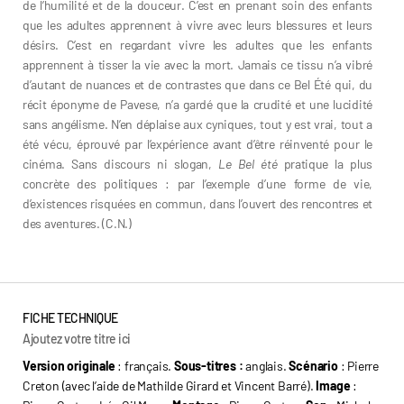
de l’humilité et de la douceur. C’est en prenant soin des enfants
que les adultes apprennent à vivre avec leurs blessures et leurs
désirs. C’est en regardant vivre les adultes que les enfants
apprennent à tisser la vie avec la mort. Jamais ce tissu n’a vibré
d’autant de nuances et de contrastes que dans ce Bel Été qui, du
récit éponyme de Pavese, n’a gardé que la crudité et une lucidité
sans angélisme. N’en déplaise aux cyniques, tout y est vrai, tout a
été vécu, éprouvé par l’expérience avant d’être réinventé pour le
cinéma. Sans discours ni slogan,
Le Bel été
pratique la plus
concrète des politiques : par l’exemple d’une forme de vie,
d’existences risquées en commun, dans l’ouvert des rencontres et
des aventures. (C.N.)
FICHE TECHNIQUE
Ajoutez votre titre ici
Version originale
: français.
Sous-titres :
anglais.
Scénario
: Pierre
Creton (avec l’aide de Mathilde Girard et Vincent Barré).
Image
: