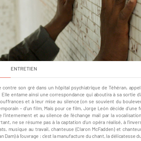
ENTRETIEN
ée contre son gré dans un hôpital psychiatrique de Téhéran, appel
 Elle entame ainsi une correspondance qui aboutira à sa sortie d’a
ouffrances et à leur mise au silence (on se souvient du bouleve
emporain – d’un film. Mais pour ce film, Jorge León décide d’une 
l’internement et au silence de l’échange mail par la vocalisation
ant, ne se résume pas à la captation d’un opéra réalisé, à l’inverse
lats, musique au travail, chanteuse (Claron McFadden) et chanteu
 Dam) à l’ouvrage : c’est la manufacture du chant, la délicatesse du