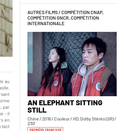
AUTRES FILMS /
COMPÉTITION CNAP
,
COMPÉTITION GNCR
,
COMPÉTITION
INTERNATIONALE
le au
sile.
rsant
forme
AN ELEPHANT SITTING
BAC
, par
STILL
Allemag
 : il
PREMIÈ
Chine / 2018 / Couleur / HD, Dolby Stéréo (SR) /
rs en
230’
 tact
PREMIÈRE FRANÇAISE