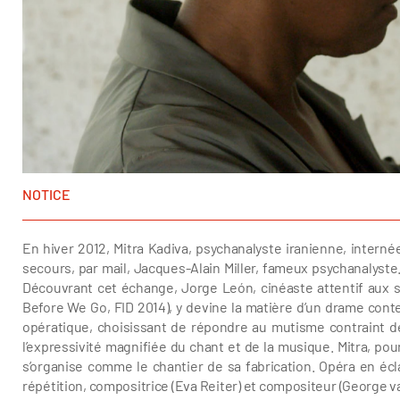
NOTICE
En hiver 2012, Mitra Kadiva, psychanalyste iranienne, intern
secours, par mail, Jacques-Alain Miller, fameux psychanalyste.
Découvrant cet échange, Jorge León, cinéaste attentif aux s
Before We Go, FID 2014), y devine la matière d’un drame cont
opératique, choisissant de répondre au mutisme contraint de 
l’expressivité magnifiée du chant et de la musique. Mitra, pourt
s’organise comme le chantier de sa fabrication. Opéra en éc
répétition, compositrice (Eva Reiter) et compositeur (George van