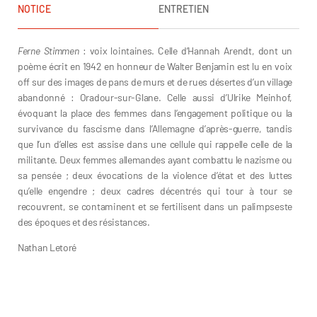
NOTICE
ENTRETIEN
Ferne Stimmen
: voix lointaines. Celle d’Hannah Arendt, dont un
poème écrit en 1942 en honneur de Walter Benjamin est lu en voix
off sur des images de pans de murs et de rues désertes d’un village
abandonné : Oradour-sur-Glane. Celle aussi d’Ulrike Meinhof,
évoquant la place des femmes dans l’engagement politique ou la
survivance du fascisme dans l’Allemagne d’après-guerre, tandis
que l’un d’elles est assise dans une cellule qui rappelle celle de la
militante. Deux femmes allemandes ayant combattu le nazisme ou
sa pensée ; deux évocations de la violence d’état et des luttes
qu’elle engendre ; deux cadres décentrés qui tour à tour se
recouvrent, se contaminent et se fertilisent dans un palimpseste
des époques et des résistances.
Nathan Letoré
Annik Leroy
Julie Morel