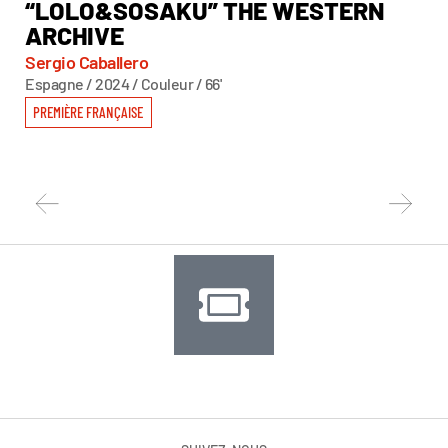
“LOLO&SOSAKU” THE WESTERN
A
ARCHIVE
AR
Sergio Caballero
Kat
Espagne / 2024 / Couleur / 66'
Fra
PREMIÈRE FRANÇAISE
PR