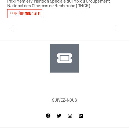
Prix Premier / Mention Spéciale du Prix du Groupement
Pri
National des Cinémas de Recherche (GNCR)
PR
PREMIÈRE MONDIALE
SUIVEZ-NOUS