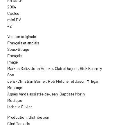
FRANCE
2004
Couleur
mini DV
42’
Version originale
Français et anglais
Sous-titrage
Français
Image
Markus Seitz, John Holoko, Claire Duguet, Rick Kearney
Son
Jens-Christian Börner, Rob Fletcher et Jason Milligan
Montage
Agnès Varda assistée de Jean-Baptiste Morin
Musique
Isabelle Olivier
Production, distribution
Ciné Tamaris