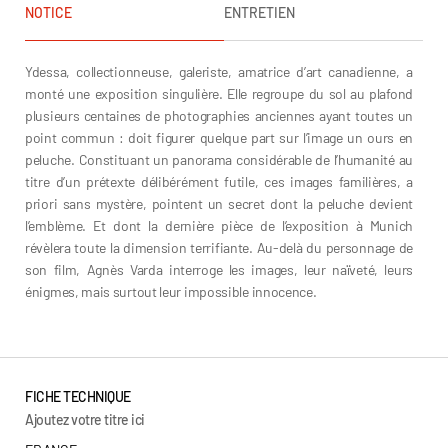
NOTICE
ENTRETIEN
Ydessa, collectionneuse, galeriste, amatrice d’art canadienne, a
monté une exposition singulière. Elle regroupe du sol au plafond
plusieurs centaines de photographies anciennes ayant toutes un
point commun : doit figurer quelque part sur l’image un ours en
peluche. Constituant un panorama considérable de l’humanité au
titre d’un prétexte délibérément futile, ces images familières, a
priori sans mystère, pointent un secret dont la peluche devient
l’emblème. Et dont la dernière pièce de l’exposition à Munich
révèlera toute la dimension terrifiante. Au-delà du personnage de
son film, Agnès Varda interroge les images, leur naïveté, leurs
énigmes, mais surtout leur impossible innocence.
FICHE TECHNIQUE
Ajoutez votre titre ici