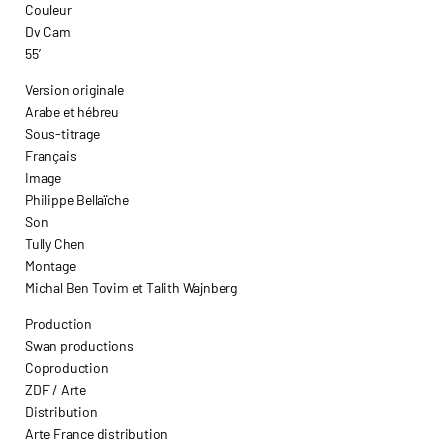
Couleur
Dv Cam
55’
Version originale
Arabe et hébreu
Sous-titrage
Français
Image
Philippe Bellaïche
Son
Tully Chen
Montage
Michal Ben Tovim et Talith Wajnberg
Production
Swan productions
Coproduction
ZDF / Arte
Distribution
Arte France distribution