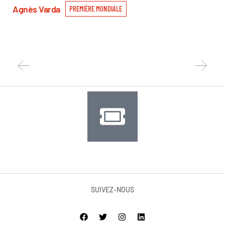
Su
Agnès Varda
PREMIÈRE MONDIALE
Pri
Nat
PR
SUIVEZ-NOUS