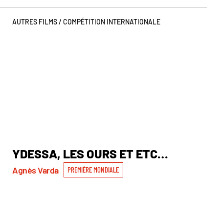
AUTRES FILMS /
COMPÉTITION INTERNATIONALE
YDESSA, LES OURS ET ETC…
W
Su
Agnès Varda
PREMIÈRE MONDIALE
Pri
Nat
PR