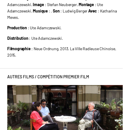
Adamczewski.
Image
: Stefan Neuberger.
Montage
: Ute
Adamczewski.
Musique
: .
Son
: Ludwig Berger
Avec
: Katharina
Meves.
Production
: Ute Adamczewski.
Distribution
: Ute Adamczewski.
Filmographie
: Neue Ordnung, 2013. La Ville Radieuse Chinoise,
2015.
AUTRES FILMS /
COMPÉTITION PREMIER FILM