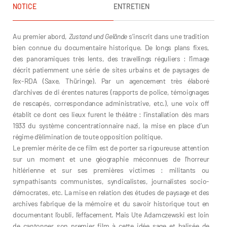
NOTICE
ENTRETIEN
Au premier abord,
Zustand und Gelände
s’inscrit dans une tradition
bien connue du documentaire historique. De longs plans fixes,
des panoramiques très lents, des travellings réguliers : l’image
décrit patiemment une série de sites urbains et de paysages de
l’ex-RDA (Saxe, Thüringe). Par un agencement très élaboré
d’archives de di érentes natures (rapports de police, témoignages
de rescapés, correspondance administrative, etc.), une voix off
établit ce dont ces lieux furent le théâtre : l’installation dès mars
1933 du système concentrationnaire nazi, la mise en place d’un
régime d’élimination de toute opposition politique.
Le premier mérite de ce film est de porter sa rigoureuse attention
sur un moment et une géographie méconnues de l’horreur
hitlérienne et sur ses premières victimes : militants ou
sympathisants communistes, syndicalistes, journalistes socio-
démocrates, etc. La mise en relation des études de paysage et des
archives fabrique de la mémoire et du savoir historique tout en
documentant l’oubli, l’effacement. Mais Ute Adamczewski est loin
de cantonner son premier film à cette idée sage et balisée de