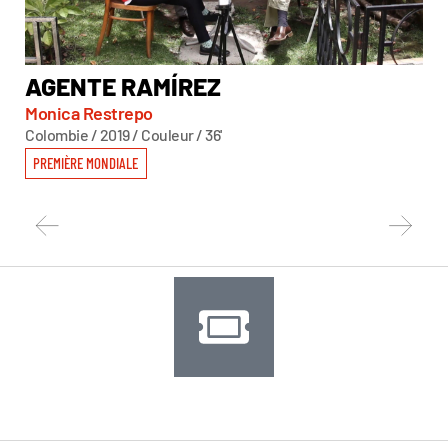
AGENTE RAMÍREZ
D
Monica Restrepo
Ass
Colombie / 2019 / Couleur / 36'
All
PREMIÈRE MONDIALE
PR