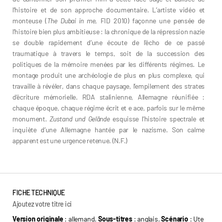
l’histoire et de son approche documentaire. L’artiste vidéo et
monteuse (
The Dubai in me
, FID 2010) façonne une pensée de
l’histoire bien plus ambitieuse : la chronique de la répression nazie
se double rapidement d’une écoute de l’écho de ce passé
traumatique à travers le temps, soit de la succession des
politiques de la mémoire menées par les différents régimes. Le
montage produit une archéologie de plus en plus complexe, qui
travaille à révéler, dans chaque paysage, l’empilement des strates
d’écriture mémorielle. RDA stalinienne, Allemagne réunifiée :
chaque époque, chaque régime écrit et e ace, parfois sur le même
monument.
Zustand und Gelände
esquisse l’histoire spectrale et
inquiète d’une Allemagne hantée par le nazisme. Son calme
apparent est une urgence retenue. (N.F.)
FICHE TECHNIQUE
Ajoutez votre titre ici
Version originale
: allemand.
Sous-titres
: anglais.
Scénario
: Ute