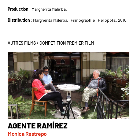
Production
: Margherita Malerba.
Distribution
: Margherita Malerba. Filmographie : Heliopolis, 2016
AUTRES FILMS /
COMPÉTITION PREMIER FILM
AGENTE RAMÍREZ
D
Monica Restrepo
Ass