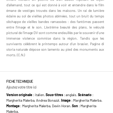
d’allemand, tout ce qui est donné à voir et entendre dans le film
émane de vestiges trouvés dans les maisons. Un rai de lumière
éclaire au sol de vieilles photos abîmées, tout un bruit du temps
s’échappe de vieilles bandes ramassées : des fantômes passent
entre l’image et le son. L’extrême beauté des plans, le velouté
pictural de l’image DV sont comme endeuillés par le souvenir d’une
immense violence commise dans la région. Tandis que les
survivants célèbrent le printemps autour d’un brasier, Pagine di
storia naturale dépose son lamento au pied des monuments aux
morts. (C.N.)
FICHE TECHNIQUE
Ajoutez votre titre ici
Version originale
: italien.
Sous-titres
: anglais.
Scénario
:
Margherita Malerba, Andrea Bonazzi.
Image
: Margherita Malerba.
Montage
: Margherita Malerba, Devin Horan.
Son
: Margherita
Malerba.