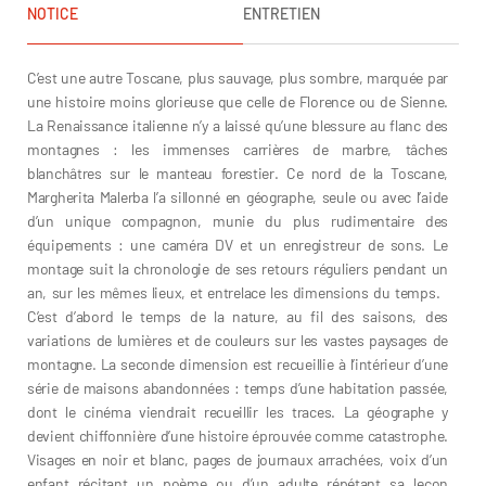
NOTICE
ENTRETIEN
C’est une autre Toscane, plus sauvage, plus sombre, marquée par
une histoire moins glorieuse que celle de Florence ou de Sienne.
La Renaissance italienne n’y a laissé qu’une blessure au flanc des
montagnes : les immenses carrières de marbre, tâches
blanchâtres sur le manteau forestier. Ce nord de la Toscane,
Margherita Malerba l’a sillonné en géographe, seule ou avec l’aide
d’un unique compagnon, munie du plus rudimentaire des
équipements : une caméra DV et un enregistreur de sons. Le
montage suit la chronologie de ses retours réguliers pendant un
an, sur les mêmes lieux, et entrelace les dimensions du temps.
C’est d’abord le temps de la nature, au fil des saisons, des
variations de lumières et de couleurs sur les vastes paysages de
montagne. La seconde dimension est recueillie à l’intérieur d’une
série de maisons abandonnées : temps d’une habitation passée,
dont le cinéma viendrait recueillir les traces. La géographe y
devient chiffonnière d’une histoire éprouvée comme catastrophe.
Visages en noir et blanc, pages de journaux arrachées, voix d’un
enfant récitant un poème ou d’un adulte répétant sa leçon