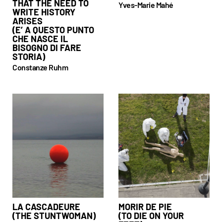
THAT THE NEED TO
Yves-Marie Mahé
WRITE HISTORY
ARISES
(E’ A QUESTO PUNTO
CHE NASCE IL
BISOGNO DI FARE
STORIA)
Constanze Ruhm
LA CASCADEURE
MORIR DE PIE
(THE STUNTWOMAN)
(TO DIE ON YOUR