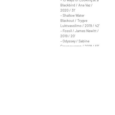
Blackbird / Ana Vaz /
2020 / 31′
– Shallow Water
Blackout / Trygve
Luktvasslimo / 2019 / 42′
– Fossil / James Newitt /
2019 / 20′
– Odyssey / Sabine
Groenewegen / 2018 / 63′
– No Trace of
Accelerator / Emily
Wardill / 2017 / 51′
– An Emotional
Sherpa / Trygve
Luktvasslimo / 2015 / 22′
– Sunstone / Filipa César
& Louis Henderson / 2018
/ 35’