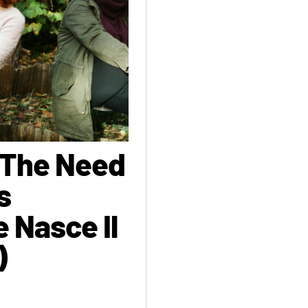
t The Need
s
 Nasce Il
)