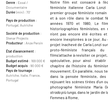
Notre film est consacré à l’écr
Genre
: Essai /
féministe italienne Carla Lonzi 
Documentaire
Durée
(min) : 70’
premier groupe féministe romain 
et à son rôle dans le combat fé
Pays de production
:
années 1970 et 1980. Le fil
Portugal, Autriche
historiographies féministes, en 
Société de production
:
n’ont pas encore été écrites e
Stenar Projects
encore inexplorées à ce jour. Au 
Producteur
: Anze Persin
projet inachevé de Carla Lonzi su
proto-féministe français du
État d’avancement
:
films’attache à revisiter ce projet
production
spéculative, pour ainsi établir 
Budget estimé
: 169 000 €
chapitre de l’histoire du féminis
Budget acquis
: 90 000 €
Pays de tournage
:
mouvement. En parallèle, nous tent
Autriche, Italie, France,
dans la pensée féministe, des 
Portugal
rejouant les scènes tirées d’un 
photographe féministe Maria G
strada più lunga
, dans le jardin de 
Femmes à Rome.
Constanze Ruhm