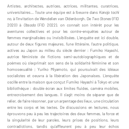
Artistes, architectes, autrices, actrices, militantes, curatrices,
universitaires… Toute une équipe est à l’oeuvre dans
Kanojo tachi
no
, à l’invitation de Wendelien van Oldenborgh. De
Two Stones
(FID
2020) à
Obsada
(FID 2022), on connaît son intérêt pour les
aventures collectives et pour les contre-enquêtes autour de
femmes marginalisées ou invisibilisées. L’enquête est ici double,
autour de deux figures majeures, l’une littéraire, l’autre politique,
actives au Japon au milieu du siècle dernier : Fumiko Hayashi,
autrice féministe de fictions semi-autobiographiques et de
poèmes où s’exprimait son sens de la solidarité féminine et son
homosexualité ; Yuriko Miyamoto, qui poursuivait des idéaux
socialistes et oeuvra à la libération des Japonaises. L’enquête
oscille entre la maison que conçut Fumiko Hayashi à Tokyo et une
bibliothèque : double écran aux limites fluides, caméra mobiles,
entrecroisement des langues. Il s’agit moins de séparer que de
relier, de faire résonner, par un arpentage des lieux, une circulation
entre les corps et les textes. De discussions en lectures, nous
éprouvons peu à peu les trajectoires des deux femmes, la force et
la singularité de leur paroles, leurs prises de positions, leurs
contradictions, tandis qu’affleurent peu à peu leur échos