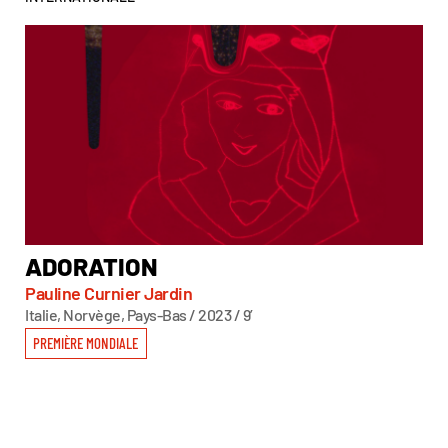
ADORATION
A
V
Pauline Curnier Jardin
Italie, Norvège, Pays-Bas / 2023 / 9’
Gr
État
PREMIÈRE MONDIALE
PR