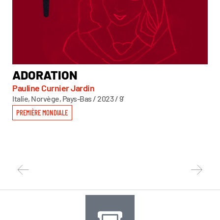
ADORATION
C
Pauline Curnier Jardin
Bas
Italie, Norvège, Pays-Bas / 2023 / 9’
Égyp
PREMIÈRE MONDIALE
PR