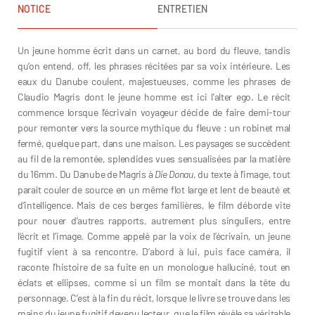
NOTICE
ENTRETIEN
Un jeune homme écrit dans un carnet, au bord du fleuve, tandis
qu’on entend, off, les phrases récitées par sa voix intérieure. Les
eaux du Danube coulent, majestueuses, comme les phrases de
Claudio Magris dont le jeune homme est ici l’alter ego. Le récit
commence lorsque l’écrivain voyageur décide de faire demi-tour
pour remonter vers la source mythique du fleuve : un robinet mal
fermé, quelque part, dans une maison. Les paysages se succèdent
au fil de la remontée, splendides vues sensualisées par la matière
du 16mm. Du Danube de Magris à
Die Donau
, du texte à l’image, tout
paraît couler de source en un même flot large et lent de beauté et
d’intelligence. Mais de ces berges familières, le film déborde vite
pour nouer d’autres rapports, autrement plus singuliers, entre
l’écrit et l’image. Comme appelé par la voix de l’écrivain, un jeune
fugitif vient à sa rencontre. D’abord à lui, puis face caméra, il
raconte l’histoire de sa fuite en un monologue halluciné, tout en
éclats et ellipses, comme si un film se montait dans la tête du
personnage. C’est à la fin du récit, lorsque le livre se trouve dans les
mains du jeune fugitif devenu lecteur, que le film révèle sa véritable