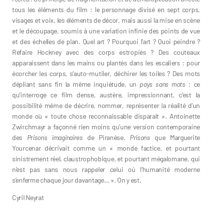
tous les éléments du film : le personnage divisé en sept corps,
visages et voix, les éléments de décor, mais aussi la mise en scène
et le découpage, soumis à une variation infinie des points de vue
et des échelles de plan. Quel art ? Pourquoi l’art ? Quoi peindre ?
Refaire Hockney avec des corps estropiés ? Des couteaux
apparaissent dans les mains ou plantés dans les escaliers : pour
écorcher les corps, s’auto-mutiler, déchirer les toiles ? Des mots
dépliant sans fin la même inquiétude, un
pays sans mots
: ce
qu’interroge ce film dense, austère, impressionnant, c’est la
possibilité même de décrire, nommer, représenter la réalité d’un
monde où « toute chose reconnaissable disparaît ». Antoinette
Zwirchmayr a façonné rien moins qu’une version contemporaine
des
Prisons imaginaires
de Piranèse.
Prisons
que Marguerite
Yourcenar décrivait comme un « monde factice, et pourtant
sinistrement réel, claustrophobique, et pourtant mégalomane, qui
n’est pas sans nous rappeler celui où l’humanité moderne
s’enferme chaque jour davantage… ». On y est.
Cyril Neyrat