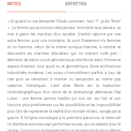
NOTICE
ENTRETIEN
« Et quand on me demande “C’était comment, hein ? ”, je dis “Rien”
». La femme qui prononce cette phrase, immobile face caméra, se
met à gravir les marches d’un escalier, bientôt rejointe par une
autre femme, puis une troisième. Ils sont finalement six femmes
et un homme, vêtus de la même tunique blanche, à monter et
descendre les marches d’escaliers qui ne mènent nulle part :
éléments de décor nus et géométriques distribués dans l’immense
espace intérieur, tout aussi nu et géométrique, d’une architecture
industrielle moderne. Les corps s’immobilisent parfois à tour de
rôle puis se remettent à monter ou descendre au même pas
cadencé, hiératiques.
Land ohne Worte
est la traduction
cinématographique d’un texte de la dramaturge allemande Dea
Loher : une femme peintre médite sur son art, sur l’art et son
histoire, plus précisément sur les possibilités et les impossibilités
pour l’art de représenter la réalité d’un monde violent, ravagé par la
guerre. À l’origine monologue à la première personne, le texte est
ici distribué entre les sept performeur·euses, qui se relaient pour le
réciter. Ce principe de fragmentation et de démultiplication affecte