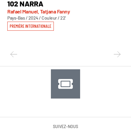
102 NARRA
C
Rafael Manuel, Tatjana Fanny
Ped
Pays-Bas / 2024 / Couleur / 22'
Brés
PREMIÈRE INTERNATIONALE
PR
SUIVEZ-NOUS