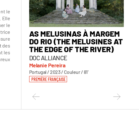
nt le
 Elle
er le
trice
AS MELUSINAS À MARGEM
DAN
ssure
DO RIO (THE MELUSINES AT
SKI
t des
THE EDGE OF THE RIVER)
FEST
t les
DOC ALLIANCE
Pasca
creux
France 
Melanie Pereira
PREMIÈ
Portugal / 2023 / Couleur / 81'
PREMIÈRE FRANÇAISE