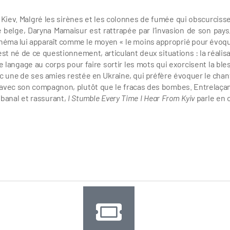
À Kiev. Malgré les sirènes et les colonnes de fumée qui obscurcisse
e belge, Daryna Mamaisur est rattrapée par l’invasion de son pays.
e cinéma lui apparaît comme le moyen « le moins approprié pour évoqu
st né de ce questionnement, articulant deux situations : la réalisa
e langage au corps pour faire sortir les mots qui exorcisent la ble
ec une de ses amies restée en Ukraine, qui préfère évoquer le chan
ie avec son compagnon, plutôt que le fracas des bombes. Entrelaçan
n banal et rassurant,
I Stumble Every Time I Hear From Kyiv
parle en 