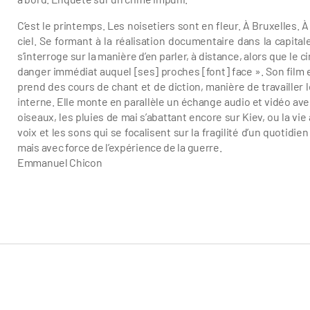
C’est le printemps. Les noisetiers sont en fleur. À Bruxelles. 
ciel. Se formant à la réalisation documentaire dans la capital
s’interroge sur la manière d’en parler, à distance, alors que l
danger immédiat auquel [ses] proches [font] face ». Son film e
prend des cours de chant et de diction, manière de travailler l
interne. Elle monte en parallèle un échange audio et vidéo av
oiseaux, les pluies de mai s’abattant encore sur Kiev, ou la v
voix et les sons qui se focalisent sur la fragilité d’un quotidie
mais avec force de l’expérience de la guerre.
Emmanuel Chicon
Roman Liubyi