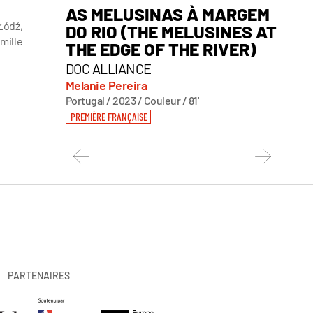
AS MELUSINAS À MARGEM
DAN
Łódź,
DO RIO (THE MELUSINES AT
SKI
mille
THE EDGE OF THE RIVER)
FEST
DOC ALLIANCE
Pasca
France 
Melanie Pereira
PREMIÈ
Portugal / 2023 / Couleur / 81'
PREMIÈRE FRANÇAISE
PARTENAIRES