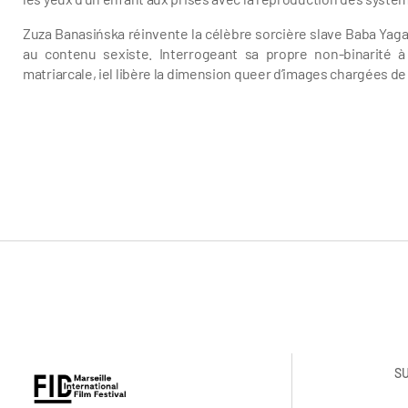
Zuza Banasińska réinvente la célèbre sorcière slave Baba Yag
au contenu sexiste. Interrogeant sa propre non-binarité à 
matriarcale, iel libère la dimension queer d’images chargées d
Zuza Banasinska
S