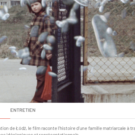
ENTRETIEN
on de Łódź, le film raconte l’histoire d’une famille matriarcale à t
mes idéologiques et représentationnels.