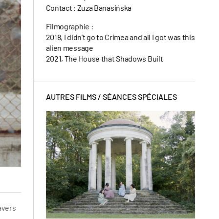
Contact : Zuza Banasińska
Filmographie :
2018, I didn’t go to Crimea and all I got was this
alien message
2021, The House that Shadows Built
AUTRES FILMS /
SÉANCES SPÉCIALES
ravers