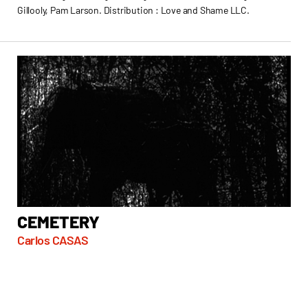
Gillooly, Pam Larson. Distribution : Love and Shame LLC.
CEMETERY
D
Carlos CASAS
Wi
Liba