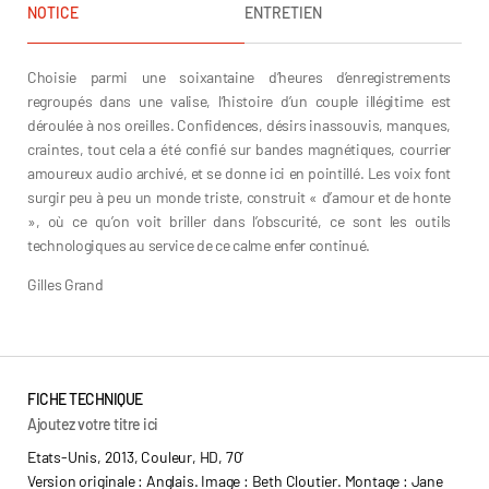
NOTICE
ENTRETIEN
Choisie parmi une soixantaine d’heures d’enregistrements
regroupés dans une valise, l’histoire d’un couple illégitime est
déroulée à nos oreilles. Confidences, désirs inassouvis, manques,
craintes, tout cela a été confié sur bandes magnétiques, courrier
amoureux audio archivé, et se donne ici en pointillé. Les voix font
surgir peu à peu un monde triste, construit « d’amour et de honte
», où ce qu’on voit briller dans l’obscurité, ce sont les outils
technologiques au service de ce calme enfer continué.
Gilles Grand
FICHE TECHNIQUE
Ajoutez votre titre ici
Etats-Unis, 2013, Couleur, HD, 70’
Version originale : Anglais. Image : Beth Cloutier. Montage : Jane