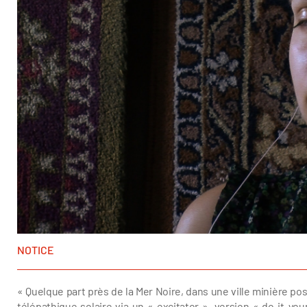
NOTICE
« Quelque part près de la Mer Noire, dans une ville minière p
télépathique solaire via un « excitator », version « do-it-y