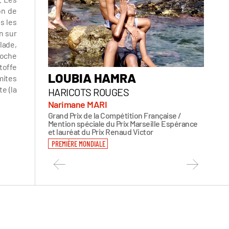
on de
s les
n sur
lade,
roche
étoffe
LOUBIA HAMRA
PAR
mites
e (la
HARICOTS ROUGES
Judit
PREMIÈ
Narimane MARI
Grand Prix de la Compétition Française /
Mention spéciale du Prix Marseille Espérance
et lauréat du Prix Renaud Victor
PREMIÈRE MONDIALE