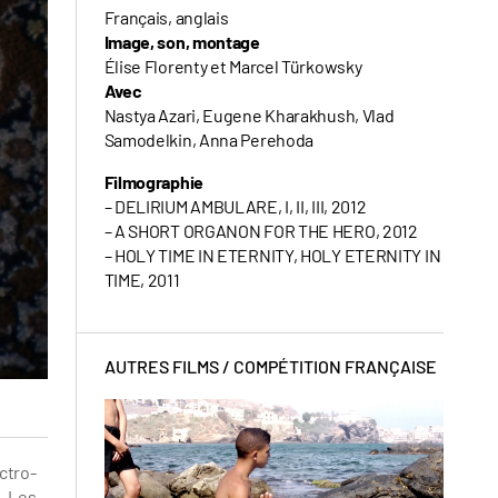
Français, anglais
Image, son, montage
Élise Florenty et Marcel Türkowsky
Avec
Nastya Azari, Eugene Kharakhush, Vlad
Samodelkin, Anna Perehoda
Filmographie
– DELIRIUM AMBULARE, I, II, III, 2012
– A SHORT ORGANON FOR THE HERO, 2012
– HOLY TIME IN ETERNITY, HOLY ETERNITY IN
TIME, 2011
AUTRES FILMS /
COMPÉTITION FRANÇAISE
ctro-
. Les