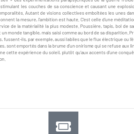
e stimulant les couches de sa conscience et causant une explosi
temporalités. Autant de visions collectives emboîtées les unes dan
nnent la mesure, l’ambition est haute. C’est celle d’une méditatio
vice de la matérialité la plus modeste. Poussière, tapis, bol de sa
ent un monde tangible, mais saisi comme au bord de sa disparition. P
s, fussent-ils, par exemple, aussi labiles que le flux électrique ou l’
s, sont emportés dans la brume d’un onirisme qui se refuse aux li
îne cette expérience du soleil, plutôt qu’aux accents d’une conquêt
on.
Élise Florenty Marcel Türkowsky