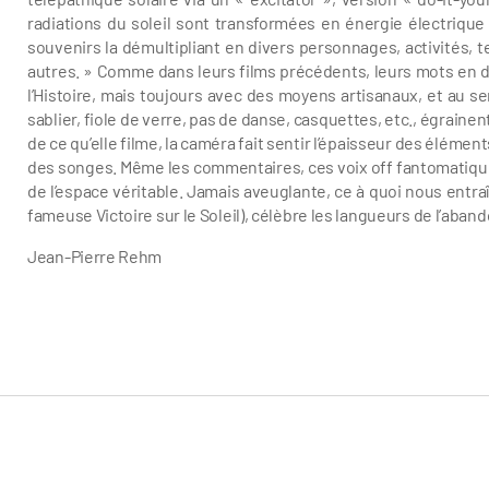
radiations du soleil sont transformées en énergie électriqu
souvenirs la démultipliant en divers personnages, activités, 
autres. » Comme dans leurs films précédents, leurs mots en do
l’Histoire, mais toujours avec des moyens artisanaux, et au ser
sablier, fiole de verre, pas de danse, casquettes, etc., égrain
de ce qu’elle filme, la caméra fait sentir l’épaisseur des élément
des songes. Même les commentaires, ces voix off fantomatique
de l’espace véritable. Jamais aveuglante, ce à quoi nous entra
fameuse Victoire sur le Soleil), célèbre les langueurs de l’aband
Jean-Pierre Rehm