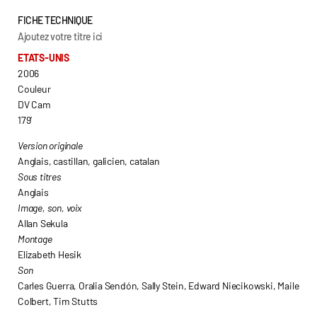
FICHE TECHNIQUE
Ajoutez votre titre ici
ETATS-UNIS
2006
Couleur
DV Cam
179′
Version originale
Anglais, castillan, galicien, catalan
Sous titres
Anglais
Image, son, voix
Allan Sekula
Montage
Elizabeth Hesik
Son
Carles Guerra, Oralia Sendón, Sally Stein, Edward Niecikowski, Maile
Colbert, Tim Stutts