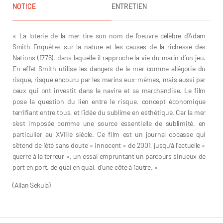
NOTICE
ENTRETIEN
« La loterie de la mer tire son nom de l’oeuvre célèbre d’Adam
Smith Enquêtes sur la nature et les causes de la richesse des
Nations (1776), dans laquelle il rapproche la vie du marin d’un jeu.
En effet Smith utilise les dangers de la mer comme allégorie du
risque, risque encouru par les marins eux-mêmes, mais aussi par
ceux qui ont investit dans le navire et sa marchandise. Le film
pose la question du lien entre le risque, concept économique
terrifiant entre tous, et l’idée du sublime en esthétique. Car la mer
s’est imposée comme une source essentielle de sublimité, en
particulier au XVIIIe siècle. Ce film est un journal cocasse qui
s’étend de l’été sans doute « innocent » de 2001, jusqu’à l’actuelle «
guerre à la terreur », un essai empruntant un parcours sinueux de
port en port, de quai en quai, d’une côte à l’autre. »
(Allan Sekula)