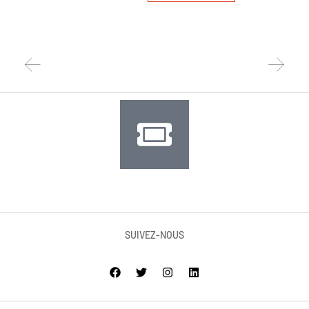
WI
PR
SUIVEZ-NOUS