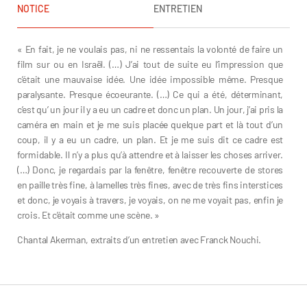
NOTICE
ENTRETIEN
« En fait, je ne voulais pas, ni ne ressentais la volonté de faire un
film sur ou en Israël. (…) J’ai tout de suite eu l’impression que
c’était une mauvaise idée. Une idée impossible même. Presque
paralysante. Presque écoeurante. (…) Ce qui a été, déterminant,
c’est qu’ un jour il y a eu un cadre et donc un plan. Un jour, j’ai pris la
caméra en main et je me suis placée quelque part et là tout d’un
coup, il y a eu un cadre, un plan. Et je me suis dit ce cadre est
formidable. Il n’y a plus qu’à attendre et à laisser les choses arriver.
(…) Donc, je regardais par la fenêtre, fenêtre recouverte de stores
en paille très fine, à lamelles très fines, avec de très fins interstices
et donc, je voyais à travers, je voyais, on ne me voyait pas, enfin je
crois. Et c’était comme une scène. »
Chantal Akerman, extraits d’un entretien avec Franck Nouchi.