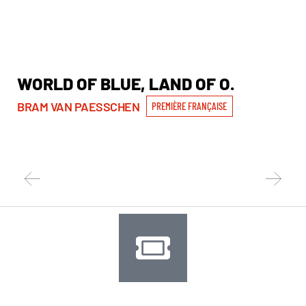
WORLD OF BLUE, LAND OF O.
W
I
BRAM VAN PAESSCHEN
PREMIÈRE FRANÇAISE
WI
PR