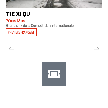
TIE XI QU
S
Wang Bing
Da
Grand prix de la Compétition Internationale
Men
PREMIÈRE FRANÇAISE
PR