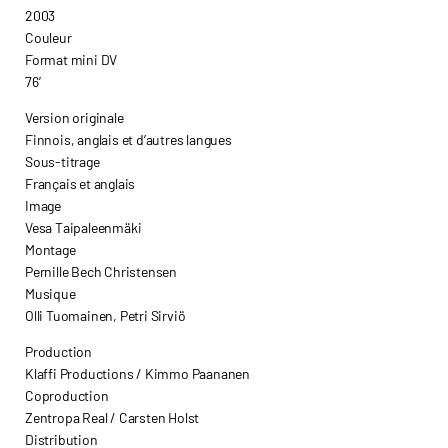
2003
Couleur
Format mini DV
76’
Version originale
Finnois, anglais et d’autres langues
Sous-titrage
Français et anglais
Image
Vesa Taipaleenmäki
Montage
Pernille Bech Christensen
Musique
Olli Tuomainen, Petri Sirviö
Production
Klaffi Productions / Kimmo Paananen
Coproduction
Zentropa Real / Carsten Holst
Distribution