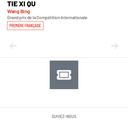
TIE XI QU
S
Wang Bing
Da
Grand prix de la Compétition Internationale
Men
PREMIÈRE FRANÇAISE
PR
SUIVEZ-NOUS