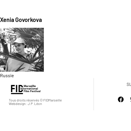
Xenia Govorkova
Russie
S
Tous droits réservés © FIDMarseille
Webdesign : J.P. Léon