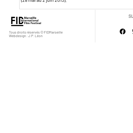
S
Tous droits réservés © FIDMarseille
Webdesign : J.P. Léon