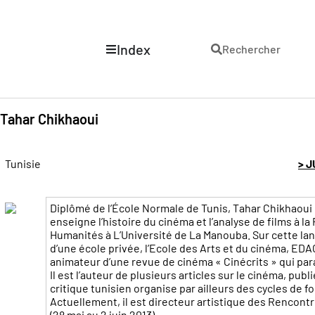
Index
Rechercher
Tahar Chikhaoui
Tunisie
> 
Diplômé de l’École Normale de Tunis, Tahar Chikhaoui est
enseigne l’histoire du cinéma et l’analyse de films à la
Humanités à L’Université de La Manouba. Sur cette lan
d’une école privée, l’Ecole des Arts et du cinéma, EDA
animateur d’une revue de cinéma « Cinécrits » qui para
Il est l’auteur de plusieurs articles sur le cinéma, publ
critique tunisien organise par ailleurs des cycles de fo
Actuellement, il est directeur artistique des Rencon
(28 mai au 2 juin 2013).