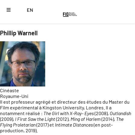
EN
Phillip Warnell
Cinéaste
Royaume-Uni
Il est professeur agrégé et directeur des études du Master du
Film expérimental à Kingston University, Londres. Il a
notamment réalisé :
The Girl with X-Ray- Eyes
(2008),
Outlandish
(2009),
I First Saw the Light
(2012),
Ming of Harlem
(2014),
The
Flying Proletarian
(2017) et
Intimate Distances
(en post-
production, 2019).