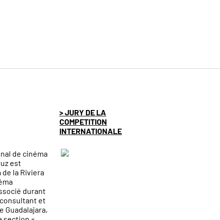
> JURY DE LA
COMPETITION
INTERNATIONALE
onal de cinéma
ruz est
de la Riviera
néma
ssocié durant
 consultant et
e Guadalajara,
a section «