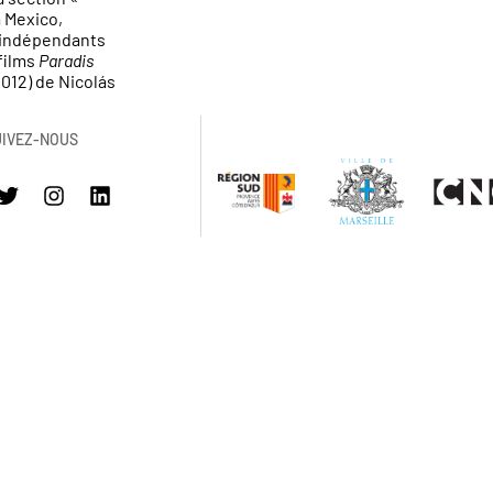
à Mexico,
s indépendants
films
Paradis
012) de Nicolás
UIVEZ-NOUS