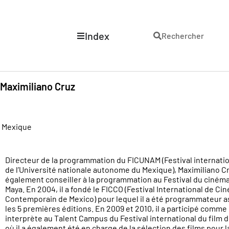
Index
Rechercher
Maximiliano Cruz
Mexique
Directeur de la programmation du FICUNAM (Festival internati
de l’Université nationale autonome du Mexique), Maximiliano C
également conseiller à la programmation au Festival du cinéma 
Maya. En 2004, il a fondé le FICCO (Festival International de Ci
Contemporain de Mexico) pour lequel il a été programmateur a
les 5 premières éditions. En 2009 et 2010, il a participé comme
interprète au Talent Campus du Festival international du film d
où il a également été en charge de la sélection des films pour l