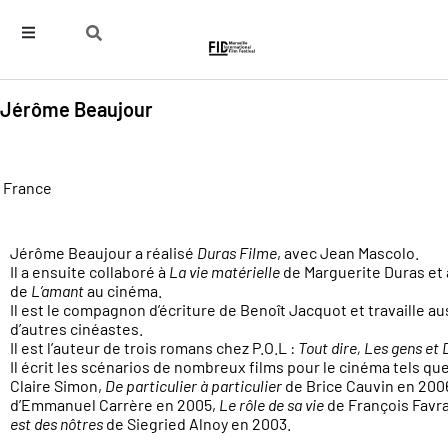
Jérôme Beaujour
France
Jérôme Beaujour a réalisé
Duras Filme
, avec Jean Mascolo.
Il a ensuite collaboré à
La vie matérielle
de Marguerite Duras et à
de
L’amant
au cinéma.
Il est le compagnon d’écriture de Benoît Jacquot et travaille au
d’autres cinéastes.
Il est l’auteur de trois romans chez P.O.L :
Tout dire, Les gens et 
Il écrit les scénarios de nombreux films pour le cinéma tels qu
Claire Simon,
De particulier à particulier
de Brice Cauvin en 200
d’Emmanuel Carrère en 2005,
Le rôle de sa vie
de François Favr
est des nôtres
de Siegried Alnoy en 2003.