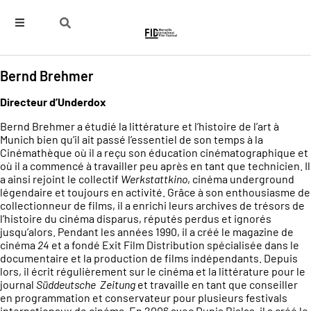
Bernd Brehmer
Directeur d’Underdox
Bernd Brehmer a étudié la littérature et l’histoire de l’art à
Munich bien qu’il ait passé l’essentiel de son temps à la
Cinémathèque où il a reçu son éducation cinématographique et
où il a commencé à travailler peu après en tant que technicien. Il
a ainsi rejoint le collectif
Werkstattkino
, cinéma underground
légendaire et toujours en activité. Grâce à son enthousiasme de
collectionneur de films, il a enrichi leurs archives de trésors de
l’histoire du cinéma disparus, réputés perdus et ignorés
jusqu’alors. Pendant les années 1990, il a créé le magazine de
cinéma
24
et a fondé Exit Film Distribution spécialisée dans le
documentaire et la production de films indépendants. Depuis
lors, il écrit régulièrement sur le cinéma et la littérature pour le
journal
Süddeutsche Zeitung
et travaille en tant que conseiller
en programmation et conservateur pour plusieurs festivals
internationaux de cinéma. En 2006 avec Dunja Bialas, il a créé le