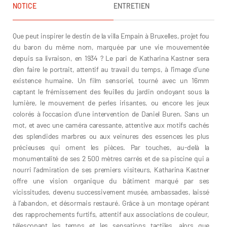
NOTICE
ENTRETIEN
Que peut inspirer le destin de la villa Empain à Bruxelles, projet fou
du baron du même nom, marquée par une vie mouvementée
depuis sa livraison, en 1934 ? Le pari de Katharina Kastner sera
d’en faire le portrait, attentif au travail du temps, à l’image d’une
existence humaine. Un film sensoriel, tourné avec un 16mm
captant le frémissement des feuilles du jardin ondoyant sous la
lumière, le mouvement de perles irisantes, ou encore les jeux
colorés à l’occasion d’une intervention de Daniel Buren. Sans un
mot, et avec une caméra caressante, attentive aux motifs cachés
des splendides marbres ou aux veinures des essences les plus
précieuses qui ornent les pièces. Par touches, au-delà la
monumentalité de ses 2 500 mètres carrés et de sa piscine qui a
nourri l’admiration de ses premiers visiteurs, Katharina Kastner
offre une vision organique du bâtiment marqué par ses
vicissitudes, devenu successivement musée, ambassades, laissé
à l’abandon, et désormais restauré. Grâce à un montage opérant
des rapprochements furtifs, attentif aux associations de couleur,
télescopant les temps et les sensations tactiles, alors que