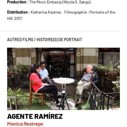
Production
: The Moon Embassy (Nicola S. Sangs).
Distribution
: Katharina Kastner. Filmographie : Portraits of the
Hill, 2017.
AUTRES FILMS /
HISTOIRE(S) DE PORTRAIT
AGENTE RAMÍREZ
A
T
Monica Restrepo