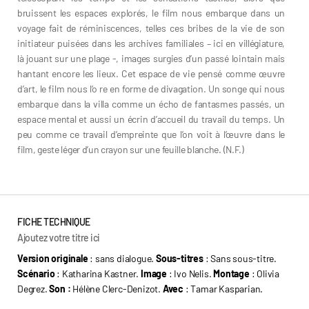
bruissent les espaces explorés, le film nous embarque dans un
voyage fait de réminiscences, telles ces bribes de la vie de son
initiateur puisées dans les archives familiales – ici en villégiature,
là jouant sur une plage -, images surgies d’un passé lointain mais
hantant encore les lieux. Cet espace de vie pensé comme œuvre
d’art, le film nous l’o re en forme de divagation. Un songe qui nous
embarque dans la villa comme un écho de fantasmes passés, un
espace mental et aussi un écrin d’accueil du travail du temps. Un
peu comme ce travail d’empreinte que l’on voit à l’œuvre dans le
film, geste léger d’un crayon sur une feuille blanche. (N.F.)
FICHE TECHNIQUE
Ajoutez votre titre ici
Version originale
: sans dialogue.
Sous-titres
: Sans sous-titre.
Scénario
: Katharina Kastner.
Image
: Ivo Nelis.
Montage
: Olivia
Degrez.
Son :
Hélène Clerc-Denizot.
Avec
: Tamar Kasparian.