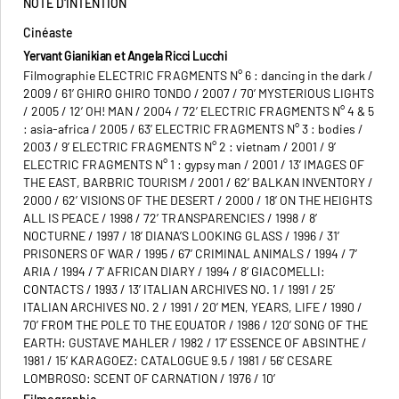
NOTE D'INTENTION
Cinéaste
Yervant Gianikian et Angela Ricci Lucchi
Filmographie ELECTRIC FRAGMENTS N° 6 : dancing in the dark /
2009 / 61’ GHIRO GHIRO TONDO / 2007 / 70’ MYSTERIOUS LIGHTS
/ 2005 / 12’ OH! MAN / 2004 / 72’ ELECTRIC FRAGMENTS N° 4 & 5
: asia-africa / 2005 / 63’ ELECTRIC FRAGMENTS N° 3 : bodies /
2003 / 9’ ELECTRIC FRAGMENTS N° 2 : vietnam / 2001 / 9’
ELECTRIC FRAGMENTS N° 1 : gypsy man / 2001 / 13’ IMAGES OF
THE EAST, BARBRIC TOURISM / 2001 / 62’ BALKAN INVENTORY /
2000 / 62’ VISIONS OF THE DESERT / 2000 / 18’ ON THE HEIGHTS
ALL IS PEACE / 1998 / 72’ TRANSPARENCIES / 1998 / 8’
NOCTURNE / 1997 / 18’ DIANA’S LOOKING GLASS / 1996 / 31’
PRISONERS OF WAR / 1995 / 67’ CRIMINAL ANIMALS / 1994 / 7’
ARIA / 1994 / 7’ AFRICAN DIARY / 1994 / 8’ GIACOMELLI:
CONTACTS / 1993 / 13’ ITALIAN ARCHIVES NO. 1 / 1991 / 25’
ITALIAN ARCHIVES NO. 2 / 1991 / 20’ MEN, YEARS, LIFE / 1990 /
70’ FROM THE POLE TO THE EQUATOR / 1986 / 120’ SONG OF THE
EARTH: GUSTAVE MAHLER / 1982 / 17’ ESSENCE OF ABSINTHE /
1981 / 15’ KARAGOEZ: CATALOGUE 9.5 / 1981 / 56’ CESARE
LOMBROSO: SCENT OF CARNATION / 1976 / 10’